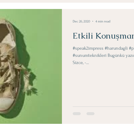
Obje Dergi Yazilari
Dec 26, 2020
4 min read
Etkili Konuşma
#speak2impress #harundagli #p
#sunumteknikleri Bugünkü yazım
Sizce, -...