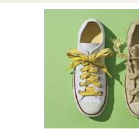
Assets & Projects
Reputation
Zil London