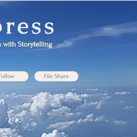
ress
 with Storytelling
Follow
File Share