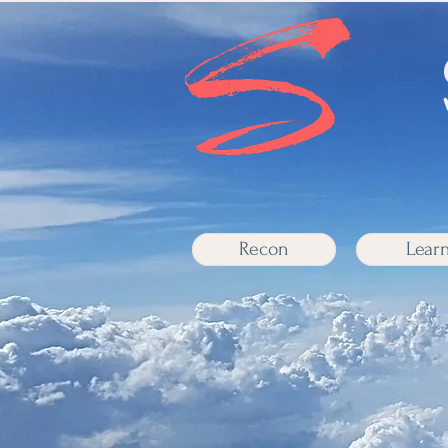
Recon
Lear