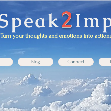
2
Speak
Imp
Turn your thoughts and emotions into actions
n
Blog
Connect