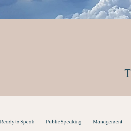
T
Ready to Speak
Public Speaking
Management