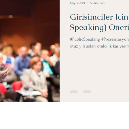
May 3, 2019
5 min read
Girisimciler Ic
Speaking) Oneri
#PublicSpeaking #Prezentasyon
otuz yili askin otelcilik kariyeri